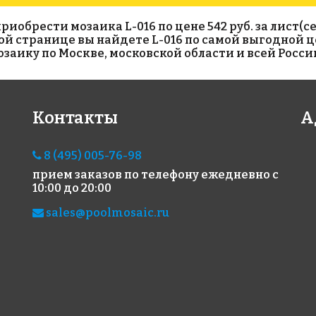
брести мозаика L-016 по цене 542 руб. за лист(сет
нной странице вы найдете L-016 по самой выгодной ц
аику по Москве, московской области и всей Росси
WHITE
Hexagon Big
GRE
Контакты
А
на сетке 259x259
на с
White Matt 95x110
на сетке 295x256
8 (495) 005-76-98
прием заказов по телефону
ежедневно с
10:00 до 20:00
sales@poolmosaic.ru
1990 руб./м²
315
Hexagon Big