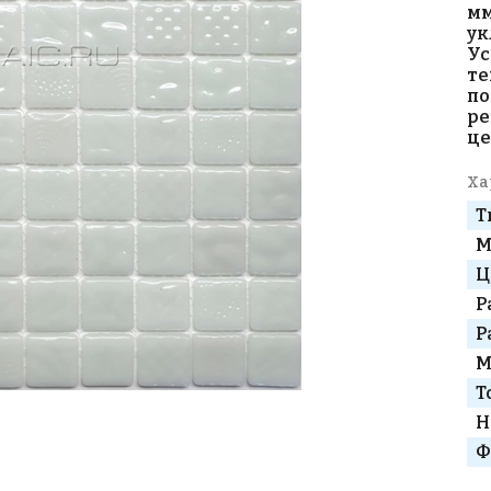
мм
ук
Ус
те
по
ре
це
Ха
Т
М
Ц
Р
Р
М
Т
Н
Ф