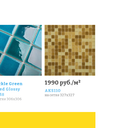
1990 руб./м²
ckle Green
ed Glossy
AKS110
48
на сетке 327x327
етке 306x306