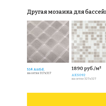
Другая мозаика для бассей
1890 руб./м²
514 Antid.
на сетке 317x317
AKS092
на сетке 327x327