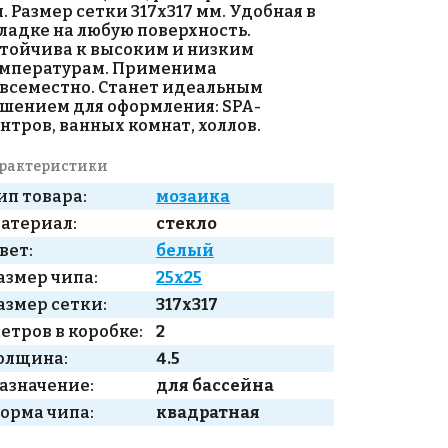
. Размер сетки 317х317 мм. Удобная в
ладке на любую поверхность.
тойчива к высоким и низким
мпературам. Применима
всеместно. Станет идеальным
шением для оформления: SPA-
нтров, ванных комнат, холлов.
рактеристики
ип товара:
мозаика
атериал:
стекло
вет:
белый
азмер чипа:
25x25
азмер сетки:
317x317
етров в коробке:
2
олщина:
4.5
азначение:
для бассейна
орма чипа:
квадратная