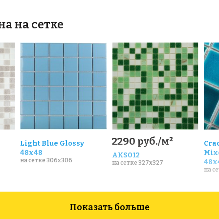
на на сетке
2290 руб./м²
Light Blue Glossy
Cra
48х48
Mix
AKS012
на сетке 306x306
48х
на сетке 327x327
на с
Показать больше