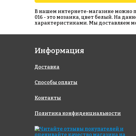
В нашем интернете-магазине можно прио
016 - это мозаика, цвет белый. На да
характеристиками. Мы доставляем моз
3250 руб./м²
507 Antid.
Информация
на сетке 317x317
AKS120
на сетке 300x300
Доставка
Способы оплаты
Контакты
Политика конфиденциальности
3300 руб./м²
DARK BLUE