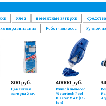
рки
клеи
цементные затирки
средства
для выравнивания
Робот-пылесос
Ручной п
800 руб.
40000 руб.
3
Цементная
Ручной пылесос
Ро
затирка 2 кг.
Watertech Pool
Ha
Blaster MAX (Li-
Aq
ion)