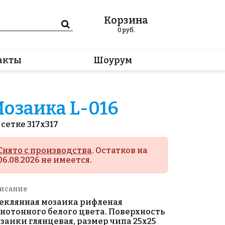
Корзина
0
руб.
акты
Шоурум
озаика L-016
 сетке 317x317
Снято с производства
. Остатков на
06.08.2026 не имеется.
исание
еклянная мозаика рифленая
нотонного белого цвета. Поверхность
заики глянцевая, размер чипа 25х25