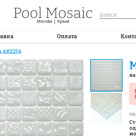
|
Москва
Крым
тавка
Оплата
Конт
 AKE256
М
на
Оп
Ст
од
мо