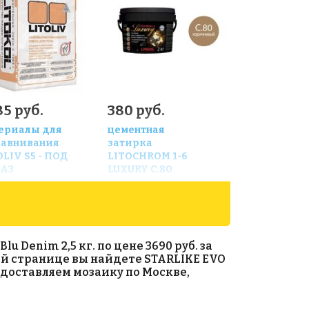
5 руб.
380 руб.
ериалы для
цементная
авнивания
затирка
OLIV S5 - ПОД
LITOCHROM 1-6
АЗ
LUXURY C.80
Denim 2,5 кг. по цене 3690 руб. за
нной странице вы найдете STARLIKE EVO
ы доставляем мозаику по Москве,