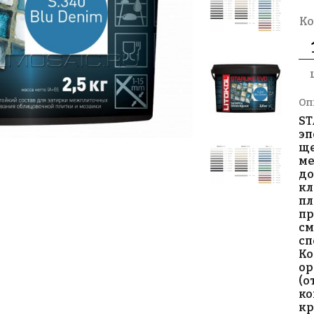
Ко
Оп
ST
эп
ще
ме
до
кл
пл
пр
см
сп
Ко
ор
(о
ко
кр