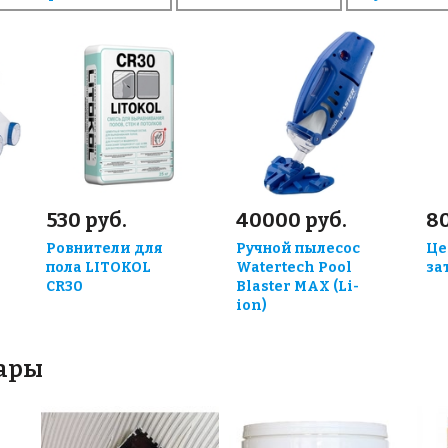
530 руб.
40000 руб.
80
Ровнители для
Ручной пылесос
Це
пола LITOKOL
Watertech Pool
за
CR30
Blaster MAX (Li-
ion)
вары