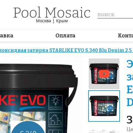
|
Москва
Крым
тавка
Оплата
Конт
поксидная затирка STARLIKE EVO S.340 Blu Denim 2,5 
Э
з
E
D
3
Це