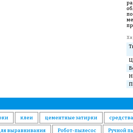
ра
об
по
ме
пр
Ха
Т
Ц
В
Н
П
рки
клеи
цементные затирки
средства
для выравнивания
Робот-пылесос
Ручной п