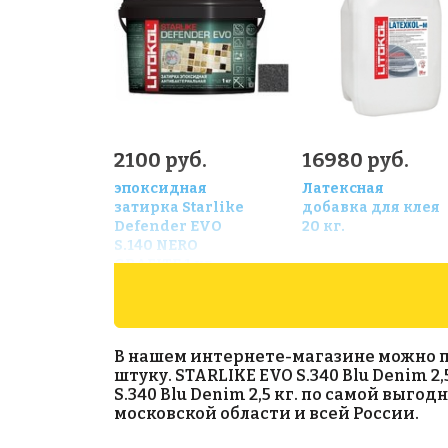
2100 руб.
16980 руб.
эпоксидная
Латексная
затирка Starlike
добавка для клея
Defender EVO
20 кг.
S.140 NERO
GRAFITE 1 кг
В нашем интернете-магазине можно при
штуку. STARLIKE EVO S.340 Blu Denim 2
S.340 Blu Denim 2,5 кг. по самой выг
московской области и всей России.