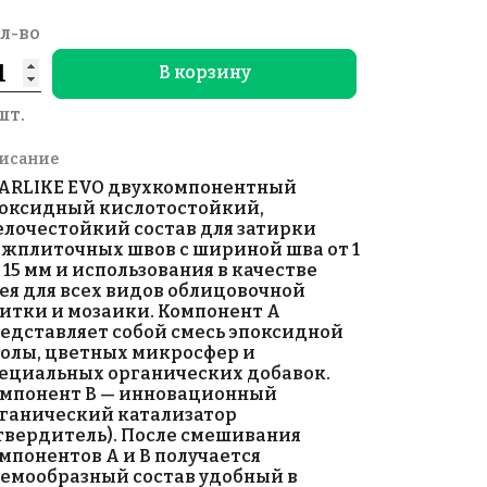
л-во
В корзину
шт.
исание
ARLIKE EVO двухкомпонентный
оксидный кислотостойкий,
лочестойкий состав для затирки
жплиточных швов с шириной шва от 1
 15 мм и использования в качестве
ея для всех видов облицовочной
итки и мозаики. Компонент А
едставляет собой смесь эпоксидной
олы, цветных микросфер и
ециальных органических добавок.
мпонент В — инновационный
ганический катализатор
твердитель). После смешивания
мпонентов А и В получается
емообразный состав удобный в