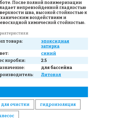
боте. После полной полимеризации
ладает непревзойденной гладкостью
верхности шва, высокой стойкостью к
ханическим воздействиям и
евосходной химической стойкостью.
рактеристики
ип товара:
эпоксидная
затирка
вет:
синий
ес коробки:
2.5
азначение:
для бассейна
роизводитель:
Литокол
 для очистки
гидроизоляция
ылесос