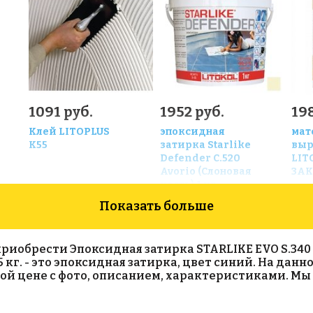
1091 руб.
1952 руб.
198
Клей LITOPLUS
эпоксидная
мат
K55
затирка Starlike
выр
Defender С.520
LIT
Avorio (Слоновая
ЗАК
кость) 1 кг
Показать больше
обрести Эпоксидная затирка STARLIKE EVO S.340 Blu 
,5 кг. - это эпоксидная затирка, цвет синий. На да
одной цене с фото, описанием, характеристиками. М