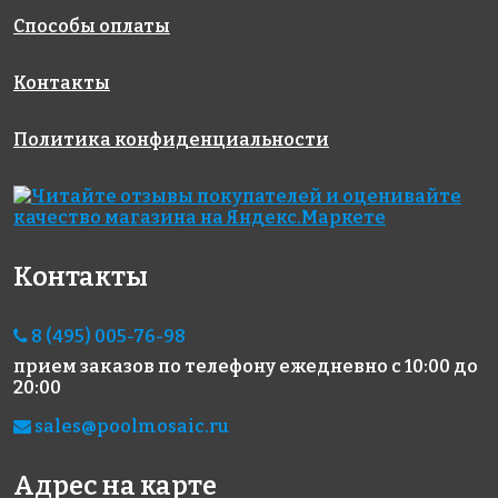
Способы оплаты
Контакты
582 руб.
6960 руб.
2100 руб.
Политика конфиденциальности
инструмент
эпоксидная
эпоксидная
Губка
затирка
затирка
целлюлозная
STARLIKE
Starlike
EVO S.100
Defender
BIANCO
EVO S.125
Контакты
ASSOLUTO 5
GRIGIO
кг
CEMENTO 1
кг
8 (495) 005-76-98
прием заказов по телефону
ежедневно с 10:00 до
20:00
sales@poolmosaic.ru
Адрес на карте