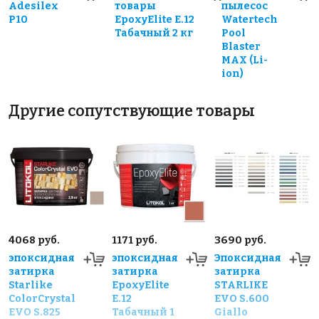
Adesilex
товары
пылесос
P10
EpoxyElite E.12
Watertech
Табачный 2 кг
Pool
Blaster
MAX (Li-
ion)
Другие сопутствующие товары
4068 руб.
1171 руб.
3690 руб.
эпоксидная
эпоксидная
Эпоксидная
затирка
затирка
затирка
Starlike
EpoxyElite
STARLIKE
ColorCrystal
E.12
EVO S.600
EVO S.825
Табачный 1
Giallo