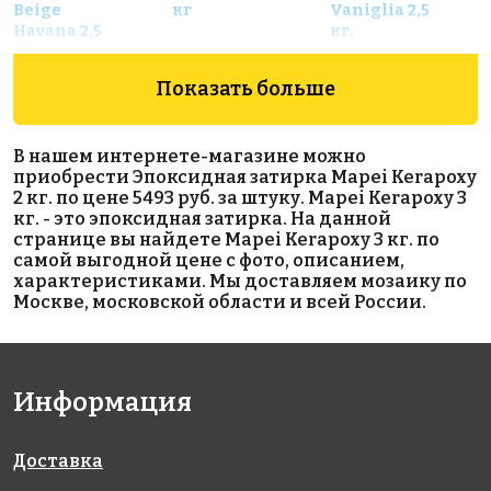
Beige
кг
Vaniglia 2,5
Havana 2,5
кг.
кг
Показать больше
В нашем интернете-магазине можно
приобрести Эпоксидная затирка Mapei Kerapoxy
2 кг. по цене 5493 руб. за штуку. Mapei Kerapoxy 3
кг. - это эпоксидная затирка. На данной
странице вы найдете Mapei Kerapoxy 3 кг. по
2100 руб.
2172 руб.
1952 руб.
самой выгодной цене с фото, описанием,
характеристиками. Мы доставляем мозаику по
эпоксидная
сопутствующие
эпоксидная
Москве, московской области и всей России.
затирка
товары
затирка
Starlike
EpoxyElite E.13
Starlike
Defender
Темный
Defender
EVO S.320
шоколад 2 кг
С.300 Pietra
AZZURRO
d'Assisi
Информация
CARAIBI 1 кг
(Коричневый)
1 кг
Доставка