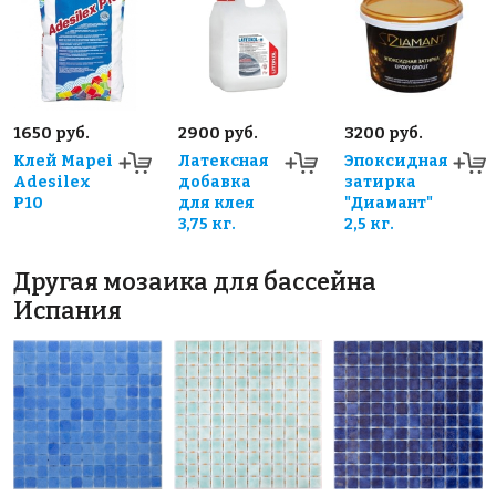
1650 руб.
2900 руб.
3200 руб.
Клей Mapei
Латексная
Эпоксидная
Adesilex
добавка
затирка
P10
для клея
"Диамант"
3,75 кг.
2,5 кг.
Другая мозаика для бассейна
Испания