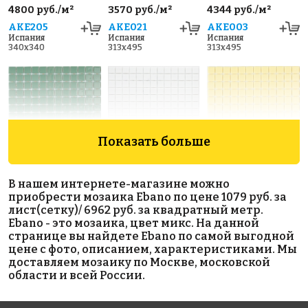
4800 руб./м²
3570 руб./м²
4344 руб./м²
AKE205
AKE021
AKE003
Испания
Испания
Испания
340x340
313x495
313x495
Показать больше
4046 руб./м²
4800 руб./м²
3570 руб./м²
В нашем интернете-магазине можно
AKE062
AKE204
AKE046
приобрести мозаика Ebano по цене 1079 руб. за
Испания
Испания
Испания
лист(сетку)/ 6962 руб. за квадратный метр.
313x495
340x340
313x495
Ebano - это мозаика, цвет микс. На данной
странице вы найдете Ebano по самой выгодной
цене с фото, описанием, характеристиками. Мы
доставляем мозаику по Москве, московской
области и всей России.