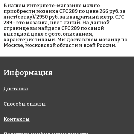
2800 руб./м²
828 MIX
Hexagon
В нашем интернете-магазине можно
AKS050
BLACK
Small Black
приобрести мозаика CFC 289 по цене 266 руб. за
на сетке
на сетке
Matt 51x59
лист(сетку)/ 2950 руб. за квадратный метр. CFC
300x300
317x317
на сетке
289 - это мозаика, цвет синий. На данной
278x265
странице вы найдете CFC 289 по самой
выгодной цене с фото, описанием,
характеристиками. Мы доставляем мозаику по
Москве, московской области и всей России.
Информация
2100 руб./м²
CARPET
Triangolo
AKS066
OLIVE
White Zip
Доставка
на сетке
на сетке
Glossy
300x300
259x259
на сетке
2625x2625
Способы оплаты
Контакты