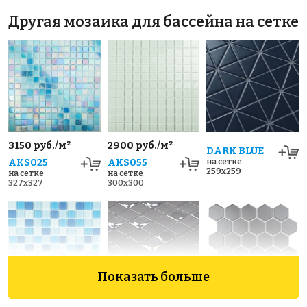
Другая мозаика для бассейна на сетке
3150 руб./м²
2900 руб./м²
DARK BLUE
AKS025
AKS055
на сетке
259x259
на сетке
на сетке
327x327
300x300
Показать больше