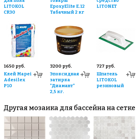
для пола
товары
средство
LITOKOL
EpoxyElite E.12
LITONET
CR30
Табачный 2 кг
1650 руб.
3200 руб.
727 руб.
Клей Mapei
Эпоксидная
Шпатель
Adesilex
затирка
LITOKOL
P10
"Диамант"
резиновый
2,5 кг.
Другая мозаика для бассейна на сетке