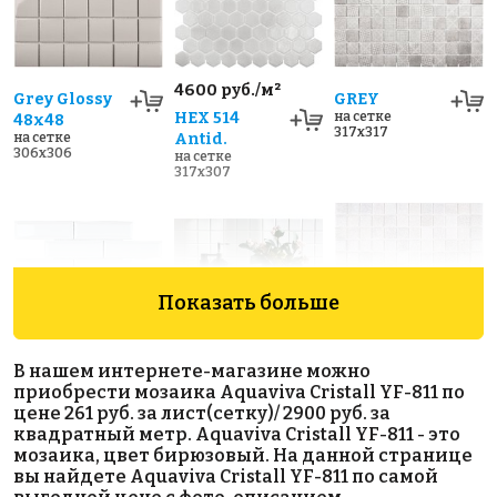
4600 руб./м²
Grey Glossy
GREY
HEX 514
на сетке
48х48
317x317
на сетке
Antid.
306x306
на сетке
317x307
Показать больше
В нашем интернете-магазине можно
Metro White
White Matt
CORAL 577
приобрести мозаика Aquaviva Сristall YF-811 по
на сетке
Glossy
48х48
цене 261 руб. за лист(сетку)/ 2900 руб. за
317x317
на сетке
45х145
квадратный метр. Aquaviva Сristall YF-811 - это
306x306
на сетке
мозаика, цвет бирюзовый. На данной странице
295x287
вы найдете Aquaviva Сristall YF-811 по самой