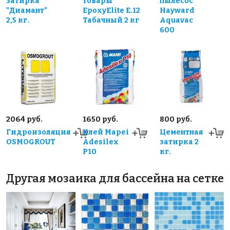
затирка
товары
пылесос
"Диамант"
EpoxyElite E.12
Hayward
2,5 кг.
Табачный 2 кг
Aquavac
600
2064 руб.
1650 руб.
800 руб.
Гидроизоляция
Клей Mapei
Цементная
OSMOGROUT
Adesilex
затирка 2
P10
кг.
Другая мозаика для бассейна на сетке