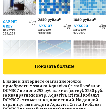
2850 руб./м²
1880 руб./м²
CARPET
AKS107
AKS090
GREY
на сетке
на сетке
на сетке
300x300
327x327
259x259
Показать больше
BLUE
Crackle Blue
509 Antid.
В нашем интернете-магазине можно
на сетке
на сетке
Mixed
приобрести мозаика Aquaviva Сristall кобальт
259x259
317x317
Glossy 48х48
DCM307 по цене 293 руб. за лист(сетку)/ 3250 руб.
на сетке
за квадратный метр. Aquaviva Сristall кобальт
306x306
DCM307 - это мозаика, цвет синий. На данной
странице вы найдете Aquaviva Сristall кобальт