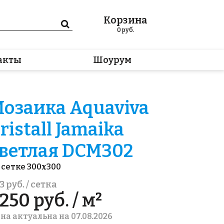
Корзина
0
руб.
акты
Шоурум
озаика Aquaviva
ristall Jamaika
ветлая DCM302
 сетке 300x300
3 руб. / сетка
250 руб. / м²
на актуальна на 07.08.2026