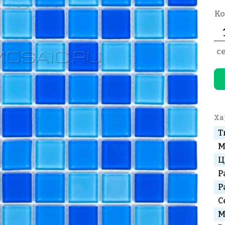
Ко
с
Ха
Т
М
Ц
Р
Р
С
М