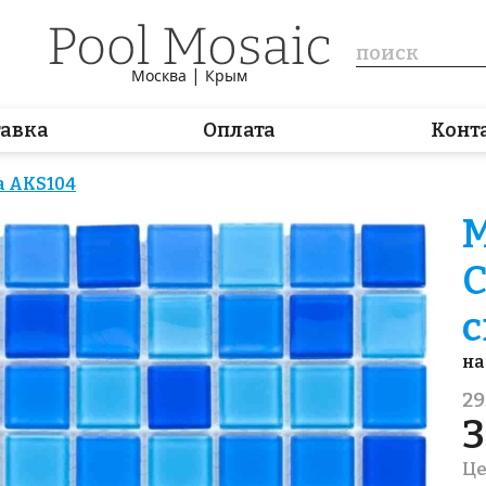
|
Москва
Крым
тавка
Оплата
Конт
 AKS104
М
С
с
на
29
3
Це