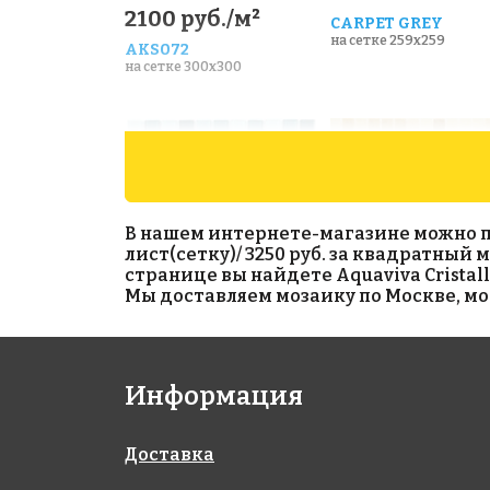
2100 руб./м²
CARPET GREY
на сетке 259x259
AKS072
на сетке 300x300
В нашем интернете-магазине можно при
лист(сетку)/ 3250 руб. за квадратный м
странице вы найдете Aquaviva Сristal
Мы доставляем мозаику по Москве, мо
3650 руб./м²
1880 руб./м²
AKS118
AKS042
на сетке 300x300
на сетке 327x327
Информация
Доставка