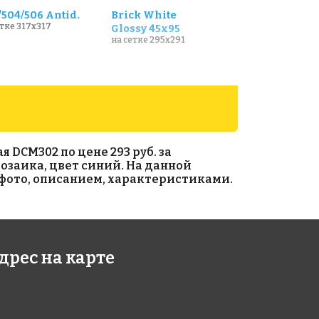
/504/506 Antid.
Brick White
етке 317x317
Glossy 45x95
на сетке 295x291
 DCM302 по цене 293 руб. за
 мозаика, цвет синий. На данной
с фото, описанием, характеристиками.
E OLIVE
CUBE GREY
етке 275x275
на сетке 275x275
дрес на карте