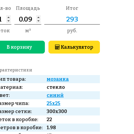
л-во
Площадь
Итог
еток
м²
руб.
В корзину
Калькулятор
рактеристики
ип товара:
мозаика
атериал:
стекло
вет:
синий
азмер чипа:
25x25
азмер сетки:
300x300
еток в коробке:
22
етров в коробке:
1.98