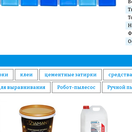
В
Т
Т
Н
Ф
О
рки
клеи
цементные затирки
средства
для выравнивания
Робот-пылесос
Ручной п