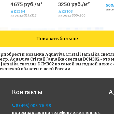
4675 руб./м²
3250 руб./м²
500
на с
AKE264
AKS103
на сетке 317x317
на сетке 300x300
Показать больше
обрести мозаика Aquaviva Сristall Jamaika светлая
етр. Aquaviva Сristall Jamaika светлая DCM302 - это
l Jamaika светлая DCM302 по самой выгодной цене 
сковской области и всей России.
2850 руб./м²
3333 руб./м²
CUB
на с
AKS105
AKS007
на сетке 300x300
на сетке 300x300
Контакты
А
8 (495) 005-76-98
прием заказов по телефону
ежедневно с