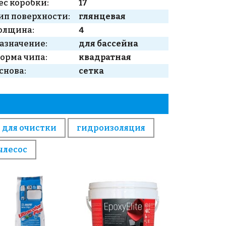
ес коробки:
17
ип поверхности:
глянцевая
олщина:
4
азначение:
для бассейна
орма чипа:
квадратная
снова:
сетка
 для очистки
гидроизоляция
ылесос