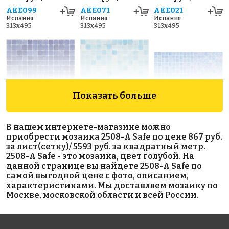
AKE099
AKE071
AKE021
Испания
Испания
Испания
313x495
313x495
313x495
Показать больше
4800 руб./м²
3400 руб./м²
6664 руб./м²
В нашем интернете-магазине можно
AKE206
AKE198
AKE190
приобрести мозаика 2508-А Safe по цене 867 руб.
Испания
Испания
Испания
за лист(сетку)/ 5593 руб. за квадратный метр.
340x340
340x340
313x495
2508-А Safe - это мозаика, цвет голубой. На
данной странице вы найдете 2508-А Safe по
самой выгодной цене с фото, описанием,
характеристиками. Мы доставляем мозаику по
Москве, московской области и всей России.