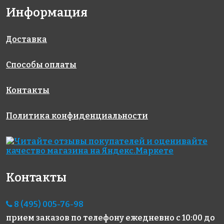
Информация
3400 руб./м²
6400 руб./м²
3800 руб./м²
AKE195
AKE096
AKS124
Испания
Испания
Испания
340x340
313x495
396x317
Доставка
Способы оплаты
Контакты
Политика конфиденциальности
5593 руб./м²
6367 руб./м²
4403 руб./м²
AKE106
AKE192
AKE092
Испания
Испания
Испания
313x495
313x495
313x495
Контакты
8 (495) 005-76-98
прием заказов по телефону
ежедневно с 10:00 до