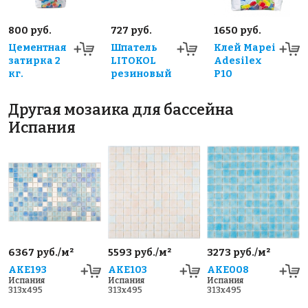
800 руб.
727 руб.
1650 руб.
Цементная
Шпатель
Клей Mapei
затирка 2
LITOKOL
Adesilex
кг.
резиновый
P10
Другая мозаика для бассейна
Испания
6367 руб./м²
5593 руб./м²
3273 руб./м²
AKE193
AKE103
AKE008
Испания
Испания
Испания
313x495
313x495
313x495