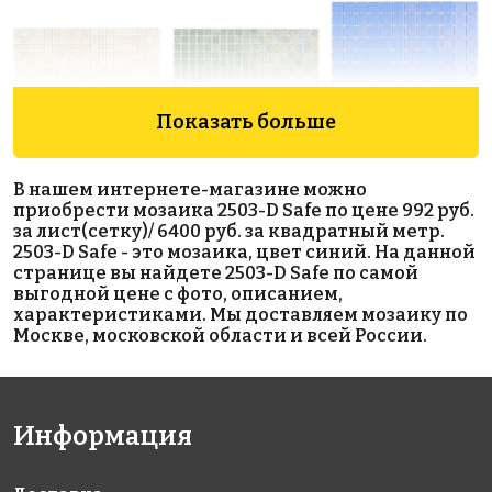
Показать больше
5593 руб./м²
6664 руб./м²
4046 руб./м²
В нашем интернете-магазине можно
AKE112
AKE184
AKE043
приобрести мозаика 2503-D Safe по цене 992 руб.
Испания
Испания
Испания
за лист(сетку)/ 6400 руб. за квадратный метр.
313x495
313x495
313x495
2503-D Safe - это мозаика, цвет синий. На данной
странице вы найдете 2503-D Safe по самой
выгодной цене с фото, описанием,
характеристиками. Мы доставляем мозаику по
Москве, московской области и всей России.
Информация
5593 руб./м²
3400 руб./м²
3400 руб./м²
AKE104
AKE195
AKE203
Испания
Испания
Испания
313x495
340x340
340x340