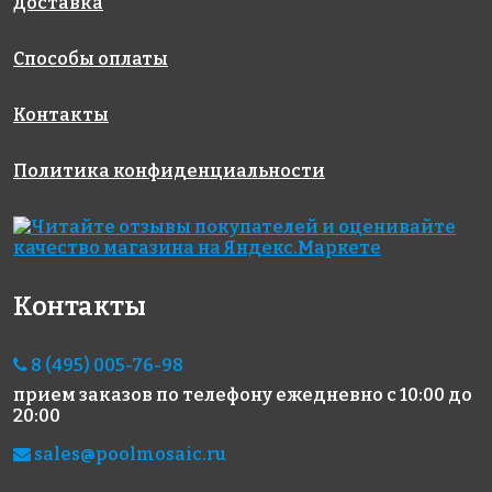
Доставка
Способы оплаты
Контакты
Политика конфиденциальности
3570 руб./м²
4290 руб./м²
9250 руб./м²
AKE015
AKE101
AKE213
Испания
Испания
Испания
313x495
313x495
340x340
Контакты
8 (495) 005-76-98
прием заказов по телефону
ежедневно с 10:00 до
20:00
sales@poolmosaic.ru
3400 руб./м²
3570 руб./м²
4800 руб./м²
AKE196
AKE021
AKE205