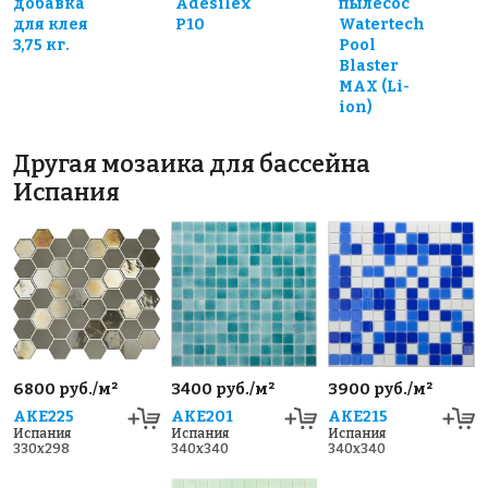
добавка
Adesilex
пылесос
для клея
P10
Watertech
3,75 кг.
Pool
Blaster
MAX (Li-
ion)
Другая мозаика для бассейна
Испания
6800 руб./м²
3400 руб./м²
3900 руб./м²
AKE225
AKE201
AKE215
Испания
Испания
Испания
330x298
340x340
340x340