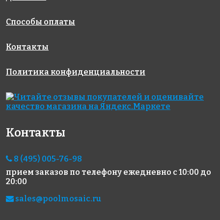
Способы оплаты
Контакты
Политика конфиденциальности
3400 руб./м²
3570 руб./м²
3570 руб./м²
AKE199
AKE016
AKE046
Испания
Испания
Испания
340x340
313x495
313x495
Контакты
8 (495) 005-76-98
прием заказов по телефону
ежедневно с 10:00 до
20:00
sales@poolmosaic.ru
5593 руб./м²
4570 руб./м²
6800 руб./м²
AKE104
AKE076
AKE221