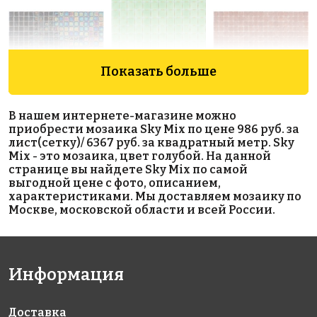
Показать больше
6962 руб./м²
5593 руб./м²
5593 руб./м²
В нашем интернете-магазине можно
AKE183
AKE099
AKE097
приобрести мозаика Sky Mix по цене 986 руб. за
Испания
Испания
Испания
лист(сетку)/ 6367 руб. за квадратный метр. Sky
313x495
313x495
313x495
Mix - это мозаика, цвет голубой. На данной
странице вы найдете Sky Mix по самой
выгодной цене с фото, описанием,
характеристиками. Мы доставляем мозаику по
Москве, московской области и всей России.
Информация
6650 руб./м²
4344 руб./м²
6664 руб./м²
AKE218
AKE003
AKE176
Испания
Испания
Испания
340x340
313x495
313x495
Доставка