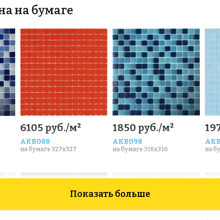
на на бумаге
6105 руб./м²
1850 руб./м²
197
AKB088
AKB098
AKB
на бумаге 327x327
на бумаге 316x316
на б
Показать больше