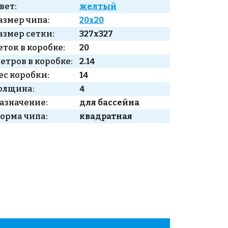
вет:
желтый
азмер чипа:
20x20
азмер сетки:
327x327
еток в коробке:
20
етров в коробке:
2.14
ес коробки:
14
олщина:
4
азначение:
для бассейна
орма чипа:
квадратная