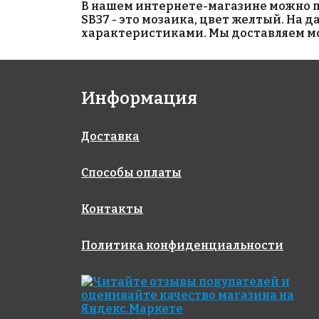
В нашем интернете-магазине можно при
SB37 - это мозаика, цвет желтый. На 
характеристиками. Мы доставляем моз
3985 руб./м²
1550 руб./м²
Информация
JNJ 05.126
AKB100
на бумаге 327x327
на бумаге 327x327
Доставка
Способы оплаты
Контакты
Политика конфиденциальности
1990 руб./м²
501 P
на бумаге 317x317
AKB015
на бумаге 327x327