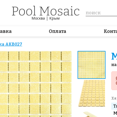
|
Москва
Крым
тавка
Оплата
Конт
ка AKB027
М
на
Ха
Т
М