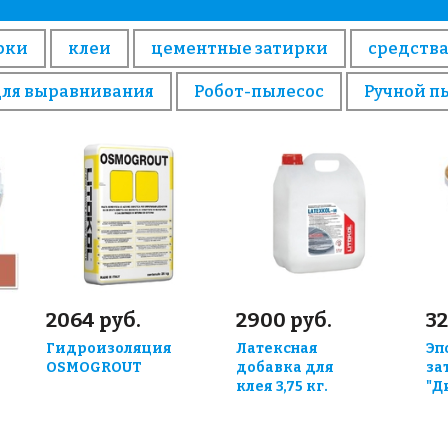
рки
клеи
цементные затирки
средства
для выравнивания
Робот-пылесос
Ручной п
2064 руб.
2900 руб.
32
Гидроизоляция
Латексная
Эп
OSMOGROUT
добавка для
за
клея 3,75 кг.
"Д