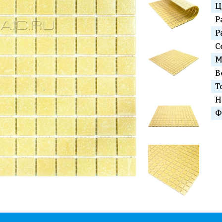
Ц
Р
Р
С
М
В
Т
Н
Ф