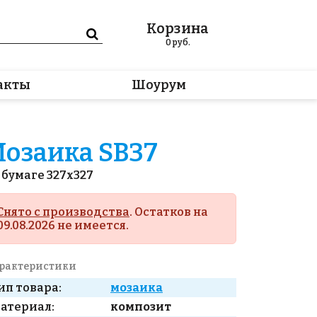
Корзина
0
руб.
акты
Шоурум
озаика SB37
 бумаге 327x327
Снято с производства
. Остатков на
09.08.2026 не имеется.
рактеристики
ип товара:
мозаика
атериал:
композит