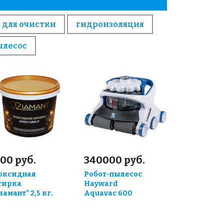
 для очистки
гидроизоляция
ылесос
00 руб.
340000 руб.
оксидная
Робот-пылесос
тирка
Hayward
иамант" 2,5 кг.
Aquavac 600