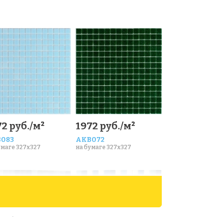
2 руб./м²
1972 руб./м²
083
AKB072
умаге 327x327
на бумаге 327x327