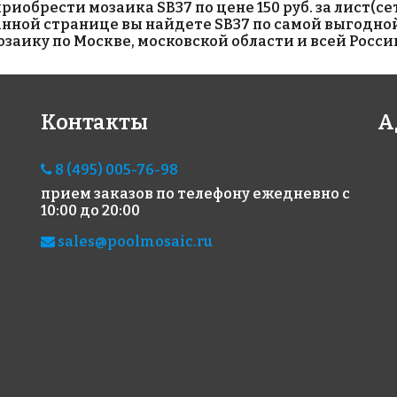
обрести мозаика SB37 по цене 150 руб. за лист(сетк
данной странице вы найдете SB37 по самой выгодной
аику по Москве, московской области и всей Росси
1972 руб./м²
4503 руб./м²
310
Контакты
А
AKB074
JNJ IA 48
AKB
на бумаге 327x327
на бумаге 327x327
на б
8 (495) 005-76-98
прием заказов по телефону
ежедневно с
10:00 до 20:00
sales@poolmosaic.ru
3100 руб./м²
4503 руб./м²
19
AKB104
JNJ IA 16
AKB
на бумаге 316x316
на бумаге 327x327
на б