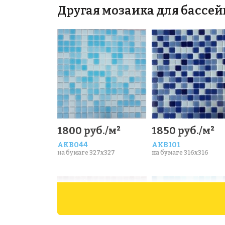
Другая мозаика для бассей
1800 руб./м²
1850 руб./м²
AKB044
AKB101
на бумаге 327x327
на бумаге 316x316