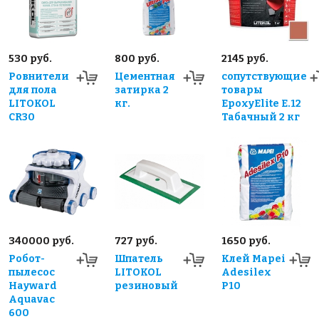
530 руб.
800 руб.
2145 руб.
Ровнители
Цементная
сопутствующие
для пола
затирка 2
товары
LITOKOL
кг.
EpoxyElite E.12
CR30
Табачный 2 кг
340000 руб.
727 руб.
1650 руб.
Робот-
Шпатель
Клей Mapei
пылесос
LITOKOL
Adesilex
Hayward
резиновый
P10
Aquavac
600