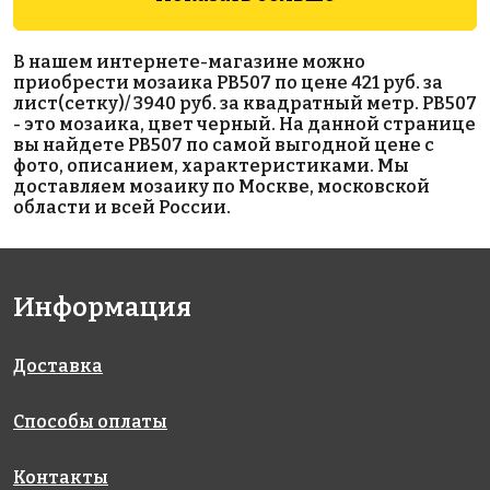
3948 руб./м²
1954 руб./м²
3948 руб./м²
В нашем интернете-магазине можно
JNJ 04.S457
AKB078
JNJ 04.S442
приобрести мозаика PB507 по цене 421 руб. за
на бумаге
на бумаге
на бумаге
лист(сетку)/ 3940 руб. за квадратный метр. PB507
318x318
327x327
318x318
- это мозаика, цвет черный. На данной странице
вы найдете PB507 по самой выгодной цене с
фото, описанием, характеристиками. Мы
доставляем мозаику по Москве, московской
области и всей России.
Информация
5039 руб./м²
1850 руб./м²
1850 руб./м²
AKB086
AKB300
AKB099
на бумаге
на бумаге
на бумаге
327x327
327x327
316x316
Доставка
Способы оплаты
Контакты