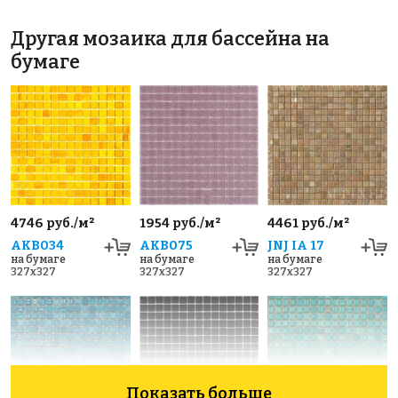
Другая мозаика для бассейна на
бумаге
4746 руб./м²
1954 руб./м²
4461 руб./м²
AKB034
AKB075
JNJ IA 17
на бумаге
на бумаге
на бумаге
327x327
327x327
327x327
Показать больше