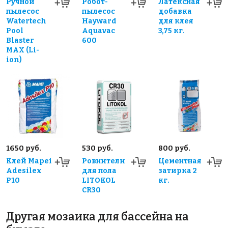
Ручной
Робот-
Латексная
пылесос
пылесос
добавка
Watertech
Hayward
для клея
Pool
Aquavac
3,75 кг.
Blaster
600
MAX (Li-
ion)
1650 руб.
530 руб.
800 руб.
Клей Mapei
Ровнители
Цементная
Adesilex
для пола
затирка 2
P10
LITOKOL
кг.
CR30
Другая мозаика для бассейна на