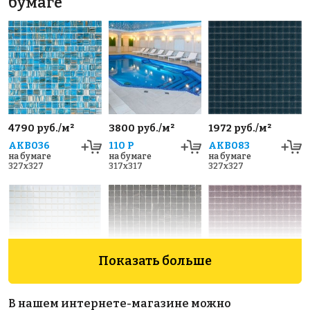
бумаге
4790 руб./м²
3800 руб./м²
1972 руб./м²
AKB036
110 P
AKB083
на бумаге
на бумаге
на бумаге
327x327
317x317
327x327
Показать больше
1670 руб./м²
3985 руб./м²
1972 руб./м²
В нашем интернете-магазине можно
AKB001
JNJ 04.446
AKB076