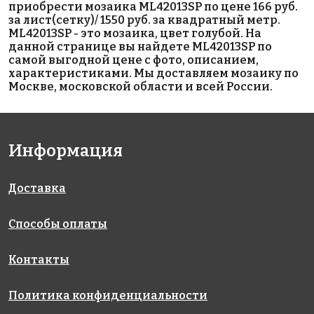
приобрести мозаика ML42013SP по цене 166 руб.
на бумаге
на бумаге
на бумаге
за лист(сетку)/ 1550 руб. за квадратный метр.
327x327
327x327
327x327
ML42013SP - это мозаика, цвет голубой. На
данной странице вы найдете ML42013SP по
самой выгодной цене с фото, описанием,
характеристиками. Мы доставляем мозаику по
Москве, московской области и всей России.
Информация
5242 руб./м²
1850 руб./м²
4790 руб./м²
AKB042
AKB101
AKB034
на бумаге
на бумаге
на бумаге
327x327
316x316
327x327
Доставка
Способы оплаты
Контакты
Политика конфиденциальности
1972 руб./м²
5242 руб./м²
3985 руб./м²