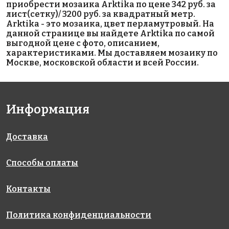
приобрести мозаика Arktika по цене 342 руб. за
на сетке
на сетке
Glossy 48х48
лист(сетку)/ 3200 руб. за квадратный метр.
300x300
327x327
на сетке
Arktika - это мозаика, цвет перламутровый. На
306x306
данной странице вы найдете Arktika по самой
выгодной цене с фото, описанием,
характеристиками. Мы доставляем мозаику по
Москве, московской области и всей России.
Информация
3650 руб./м²
1890 руб./м²
1890 руб./м²
5600 Pearl
AKS091
AKS092
Доставка
на сетке
на сетке
River 25x25
327x327
327x327
на сетке
317x317
Способы оплаты
Контакты
Политика конфиденциальности