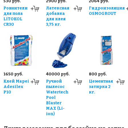
530 руб.
2900 руб.
2064 руб.
Ровнители
Латексная
Гидроизоляция
для пола
добавка
OSMOGROUT
LITOKOL
для клея
CR30
3,75 кг.
1650 руб.
40000 руб.
800 руб.
Клей Mapei
Ручной
Цементная
Adesilex
пылесос
затирка 2
P10
Watertech
кг.
Pool
Blaster
MAX (Li-
ion)