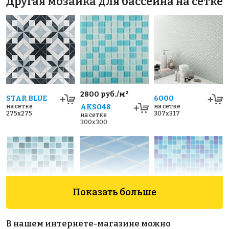
Другая мозаика для бассейна на сетке
2800 руб./м²
STAR BLUE
6000
на сетке
AKS048
на сетке
275x275
307x317
на сетке
300x300
Показать больше
3650 руб./м²
1880 руб./м²
Crackle
В нашем интернете-магазине можно
AKS118
AKS002
Light Blue