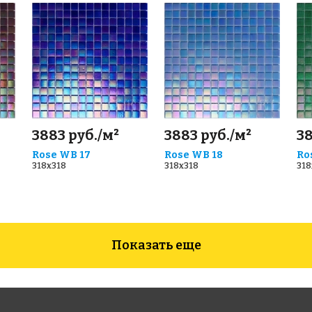
3883 руб./м²
3883 руб./м²
38
Rose WB 17
Rose WB 18
Ro
318x318
318x318
318
Показать еще