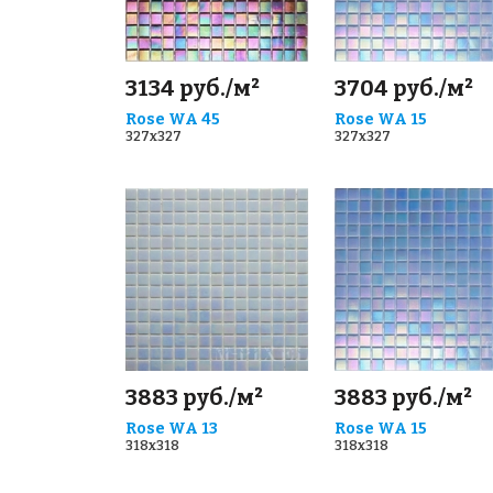
3134 руб./м²
3704 руб./м²
Rose WA 45
Rose WA 15
327x327
327x327
3883 руб./м²
3883 руб./м²
Rose WA 13
Rose WA 15
318x318
318x318