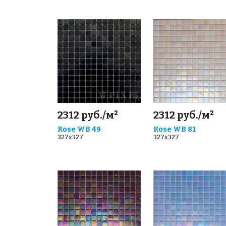
2312 руб./м²
2312 руб./м²
Rose WB 49
Rose WB 81
327x327
327x327