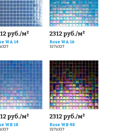
12 руб./м²
2312 руб./м²
se WA 14
Rose WA 16
x327
327x327
12 руб./м²
2312 руб./м²
se WB 18
Rose WB 48
x327
327x327