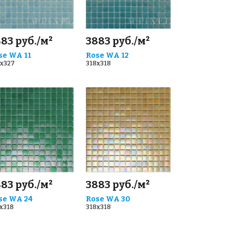
83 руб./м²
3883 руб./м²
se WA 11
Rose WA 12
x327
318x318
83 руб./м²
3883 руб./м²
se WA 24
Rose WA 30
x318
318x318