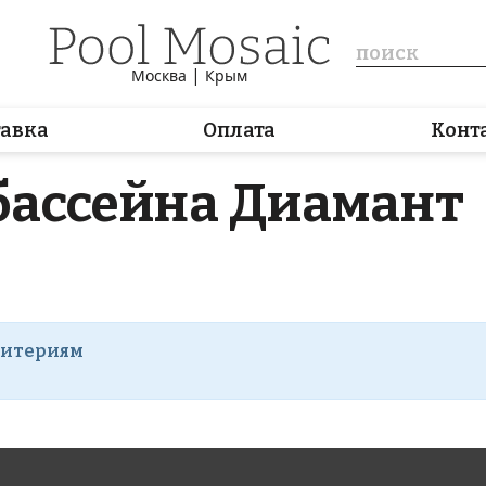
|
Москва
Крым
тавка
Оплата
Конт
бассейна Диамант
ритериям