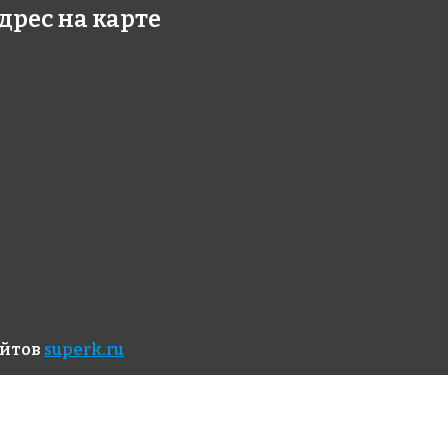
дрес на карте
айтов
superk.ru